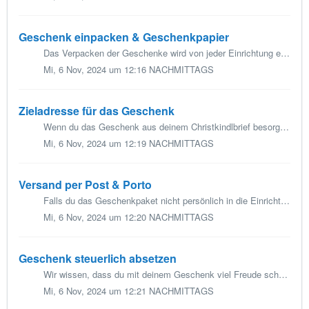
Geschenk einpacken & Geschenkpapier
Das Verpacken der Geschenke wird von jeder Einrichtung etwas unterschiedlich gehandhabt. Einige Einrichtungen verpacken die Geschenke erst vor Ort, um die Z...
Mi, 6 Nov, 2024 um 12:16 NACHMITTAGS
Zieladresse für das Geschenk
Wenn du das Geschenk aus deinem Christkindlbrief besorgt hast, geht es an den letzten Schritt – das Paket muss schließlich an die richtige Adresse gelangen...
Mi, 6 Nov, 2024 um 12:19 NACHMITTAGS
Versand per Post & Porto
Falls du das Geschenkpaket nicht persönlich in die Einrichtung bringen kannst und es per Post verschickst, bitten wir dich, das Porto für den Versand selbst...
Mi, 6 Nov, 2024 um 12:20 NACHMITTAGS
Geschenk steuerlich absetzen
Wir wissen, dass du mit deinem Geschenk viel Freude schenkst und zugleich Gutes tust. Leider können jedoch Geschenke und Sachspenden, wie sie im Rahmen der ...
Mi, 6 Nov, 2024 um 12:21 NACHMITTAGS