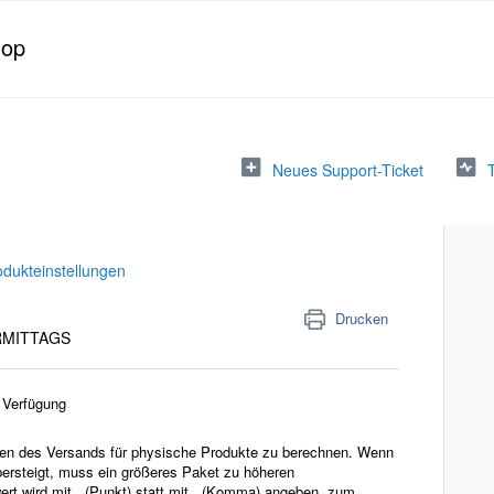
hop
Neues Support-Ticket
odukteinstellungen
Drucken
ORMITTAGS
 Verfügung
sten des Versands für physische Produkte zu berechnen. Wenn
ersteigt, muss ein größeres Paket zu höheren
rt wird mit . (Punkt) statt mit , (Komma) angeben, zum